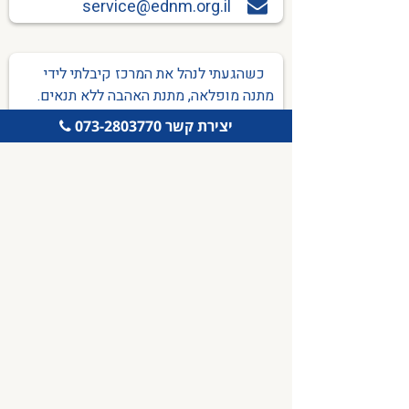
service@ednm.org.il
כשהגעתי לנהל את המרכז קיבלתי לידי
מתנה מופלאה, מתנת האהבה ללא תנאים.
יחד עם צוות מדריכים ומטפלים מופלא אנו
יצירת קשר 073-2803770
זוכים ליצור עימם קסם יום-יומי.
נעמה, מנהלת מרכז יום טיפולי-סיעודי נצרת עלית
ספריית הידע