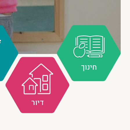
חינוך
דיור