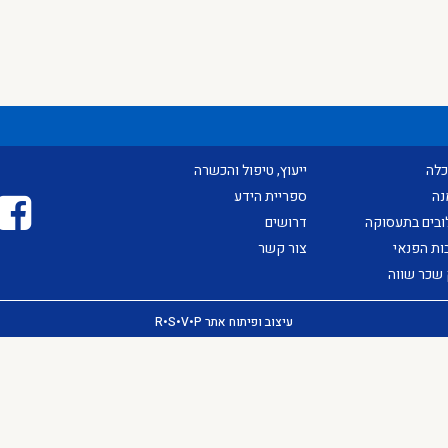
לה
ייעוץ, טיפול והכשרה
נה
ספריית הידע
ובים בתעסוקה
דרושים
ות הפנאי
צור קשר
 שכר שווה
עיצוב ופיתוח אתר R•S•V•P