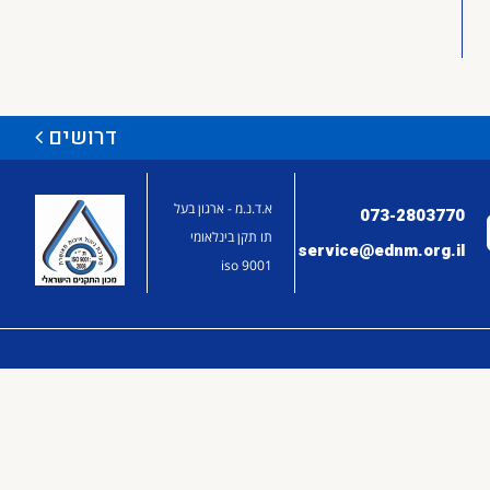
דרושים
א.ד.נ.מ - ארגון בעל
073-2803770
תו תקן בינלאומי
service@ednm.org.il
9001 iso