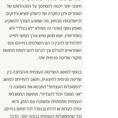
חיצוני יותר יינטה להסתמך על התנהלותם של
האחרים ולכן במקרה של כישלון ימציא צידוקים
לכישלונותיו מבחוץ, מה שמונע הצורך להשקיע
מאמץ נוסף (שהרי זה ממילא “לא בגללי” ולא
באחריותי
)
. יוצא מכאן שיש צורך ממשי לסייע
לתלמידים להבין כי הם השולטים בחייהם והם
האחראיים לגורלם וכך לגרום להם לפתח תחושת
מיקודי שליטה פנימית יותר.
בנוסף למושג השליטה העצמית וההבחנה בין
שליטה פנימית לחיצונית, חשוב להתייחס למושג
“המסוגלות העצמית” המבטא את האמונה כי
“אני מסוגל ויכול להצליח”. תחושת המסוגלות
העצמית מתפתחת ומשתנה עם הזמן, והיא
יכולה לעלות או לרדת (בנפרד לכל תחום בחיים).
ככל שהמסוגלות העצמית גבוהה יותר, הדבר