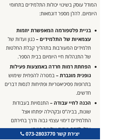
המודל עוסק בשינוי יכולות התלמידים בתחומי
היומיום. להלן מספר דוגמאות:
בניית פלטפורמה המאפשרת יוזמות
עצמאיות של התלמידים –
כגון ועדות של
תלמידים המעורבות בתהליך קבלת החלטות
של התנהלות חיי היומיום בבית הספר.
הפחתת רמות חרדה באמצעות פעילות
גופנית מוגברת –
במטרה להפחית שימוש
בתרופות פסיכיאטריות ופתיחות לנסות דברים
חדשים.
הכנה לחיי עבודה –
התנסויות בעבודות
שונות, בביה”ס ובקהילה יפתחו אצל
התלמידים דימוי עצמי גבוה ודרך בחירתם
יוכלו לקדם מיקוד שליטה פנימי.
יצירת קשר 073-2803770
שותפות בכתיבת תכנית לימודים אישית