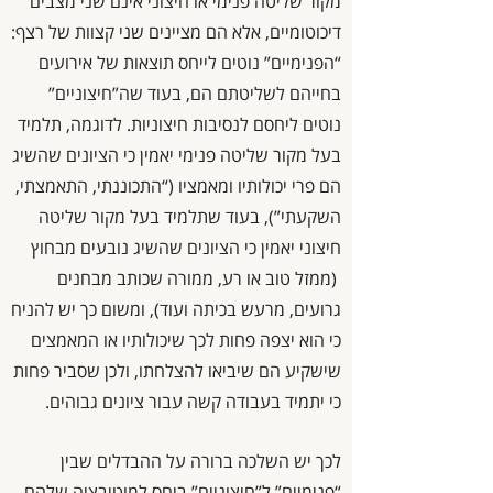
מקור שליטה פנימי או חיצוני אינם שני מצבים
דיכוטומיים, אלא הם מציינים שני קצוות של רצף:
“הפנימיים” נוטים לייחס תוצאות של אירועים
בחייהם לשליטתם הם, בעוד שה”חיצוניים”
נוטים ליחסם לנסיבות חיצוניות. לדוגמה, תלמיד
בעל מקור שליטה פנימי יאמין כי הציונים שהשיג
הם פרי יכולותיו ומאמציו (“התכוננתי, התאמצתי,
השקעתי”), בעוד שתלמיד בעל מקור שליטה
חיצוני יאמין כי הציונים שהשיג נובעים מבחוץ
(ממזל טוב או רע, ממורה שכותב מבחנים
גרועים, מרעש בכיתה ועוד), ומשום כך יש להניח
כי הוא יצפה פחות לכך שיכולותיו או המאמצים
שישקיע הם שיביאו להצלחתו, ולכן שסביר פחות
כי יתמיד בעבודה קשה עבור ציונים גבוהים.
לכך יש השלכה ברורה על ההבדלים שבין
“פנימיים” ל”חיצוניים” ביחס למוטיבציה שלהם