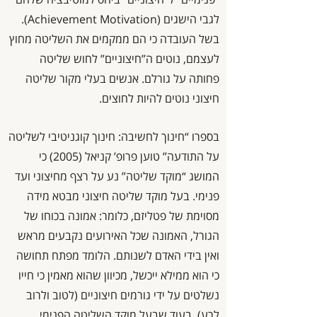
לגבי הישגים (Achievement Motivation).
בשל העובדה כי הם ממקמים את השליטה מחוץ
לעצמם, נוטים ה”חיצוניים” לחוש שליטה
פחותה על גורלם. אנשים בעלי מקור שליטה
חיצוני נוטים להיות לחוצים.
בספרו “חינוך לחשיבה: חינוך קוגניטיבי לשליטה
על התודעה” טוען פרופ’ קניאל (2005) כי
המושג “מוקד שליטה” נע על רצף מחיצוני ועד
פנימי. בעל מוקד שליטה חיצוני מבטא מידה
מסוימת של פטליזם, כלומר: אמונה בכוחו של
הגורל, האמונה שכל האירועים נקבעים מראש
ואין בידי האדם לשנותם. הלומד מפתח תחושה
כי הוא ממילא ייכשל, מכיוון שהוא מאמין כי חייו
נשלטים על ידי גורמים חיצוניים (לטוב ולרוב
לרע). בעוד שבעל מוקד השליטה הפנימי