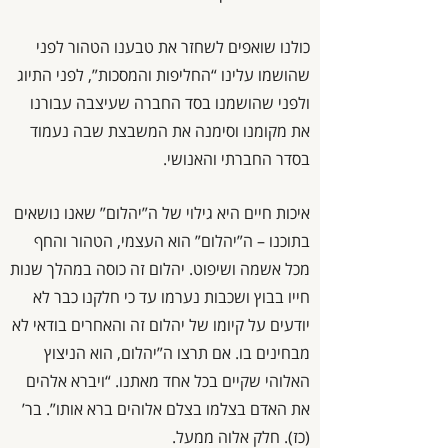
כולנו שואפים לשחזר את טבענו הטהור לפני
שהושמו עלינו “החליפות והמסכות”, לפני התיוג
ולפני שהושמנו בסד החברה שעיצבה עבורנו
את מקומנו וסימנה את המשבצת שבה נעמוד
בסדר החברתי והאנושי.
איכות חיים היא גילוי של ה”יהלום” שאנו נושאים
בתוכנו – ה”יהלום” הוא העצמי, הטהור והחף
מכל אשמה ושיפוט. יהלום זה כוסה במהלך שנות
חייו בבוץ ושכבות נערמו עד כי חלקנו כבר לא
יודעים על קיומו של יהלום זה והאחרים בודאי לא
מבחינים בו. אם תרצו ה”יהלום, הוא הניצוץ
האלוהי שקיים בכל אחד מאתנו. “ויברא אלהים
את האדם בצלמו בצלם אלוהים ברא אותו”. בר’
(כז). חלק אלוה ממעל.